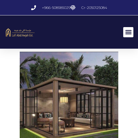
Ski
+966-508585029
Cr-2050125084
t
conten